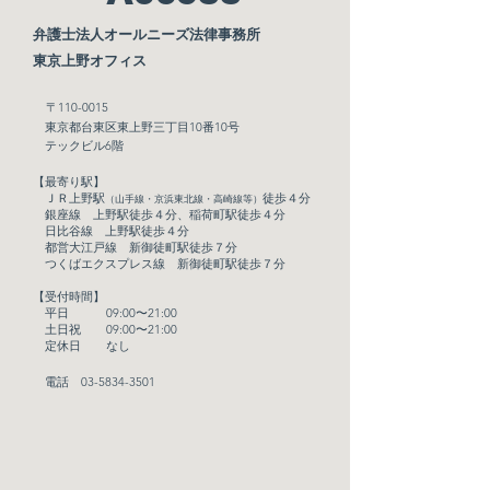
弁護士法人オールニーズ法律事務所
東京上野オフィス
〒1
10-0015
東京都台東区東上野
​三丁目10番10号
​
テックビル6階
【最寄り駅】
ＪＲ
上野駅
徒歩４分
（山手線・京浜東北線・高崎線等）
銀座線
上野駅徒歩４分、
稲荷町駅
徒歩４分
日比谷線 上野駅徒歩４分
都営大江戸線 新御徒町駅徒歩７分
つくばエクスプレス線 新御徒町駅徒歩７分
【受付時間】
平日 09:00〜21:00
土日祝 09:00〜21:00
定休日 なし
電話
03-5834-3501