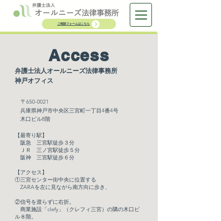
ご相談フォームはこちら
Access
​​弁護士法人オールニーズ法律事
務所
神戸オフィス
〒650-0021
兵庫県神戸市
中央区三宮町一丁目4番4号
木口ビル8階
【最寄り駅】
阪急
三宮駅徒歩３分
ＪＲ
三ノ宮駅徒歩５分
​
阪神 三宮
駅徒歩６分
【アクセス】
①三宮センター街中央に位置する
ZARAを左に見ながら南方向に歩き、
②信号を渡らずに右折。
商業施設「clefy」（クレフィ三宮）の隣の木口ビ
ル８階。