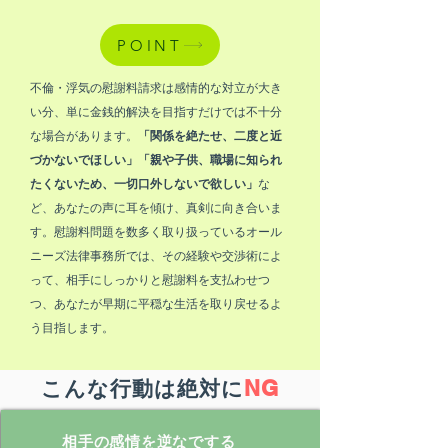
POINT
不倫・浮気の慰謝料請求は感情的な対立が大き
い分、単に金銭的解決を目指すだけでは不十分
な場合があります。
「関係を絶たせ、二度と近
づかないでほしい」「親や子供、職場に知られ
たくないため、一切口外しないで欲しい」
な
ど、あなた
の声に耳を傾け、真剣に向き合いま
す。慰謝料問題を数多く取り扱っているオール
ニーズ法律事務所では、その経験や交渉術によ
って、相手にしっかりと慰謝料を
支払わせつ
つ、あなたが早期に平穏な生活を取り戻せるよ
う目指します。
NG
こんな行動は絶対に
相手の感情を逆なでする