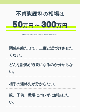
不貞慰謝料
相
場
の
は
50
300
～
万円
万円
※事案により大きく異なりますので、まずはご相談ください
。
関係を絶たせて、二度と近づけさせた
くない。
どんな証拠が必要になるのか分からな
い。
相手の連絡先が分からない。
親、子供、職場にバレずに解決した
い。