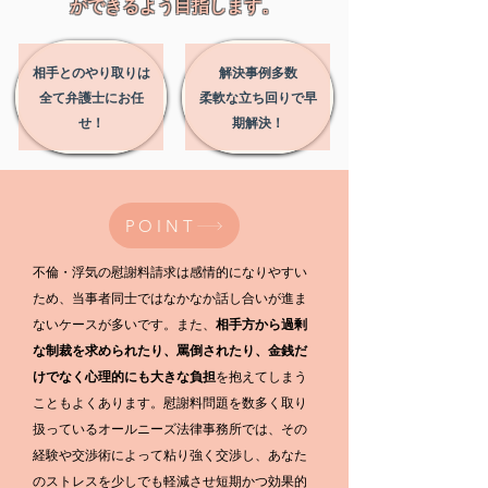
ができるよう目指します。
相手とのやり取りは
解決事例多数
​全て弁護士にお任
​柔軟な立ち回りで早
せ！
期解決！
POINT
不倫・浮気の慰謝料請求は感情的になりやすい
ため、当事者同士ではなかなか話し合いが進ま
ないケースが多いです。また、
相手方から過剰
な制裁を求められたり、罵倒されたり、金銭だ
けでなく心理的にも大きな負担
を抱えてしまう
こともよくあります。
慰謝料問題を数多く取り
扱っているオールニーズ法律事務所では、その
経験や交渉術によって粘り強く交渉し、あなた
のストレスを少しでも軽減させ
短期かつ効果的