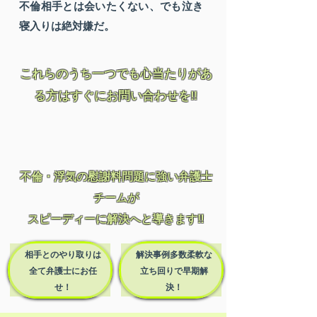
不倫相手とは会いたくない、でも泣き
寝入りは絶対嫌だ。
これらのうち一つでも心当たりがあ
る方はすぐにお問い合わせを‼
不倫・浮気の慰謝料問題
に強い弁護士
チームが
​スピーディーに解決へと導きます‼
相手とのやり取りは
解決事例多数
​柔軟な
全て弁護士にお任
立ち回りで早期解
せ！
決！