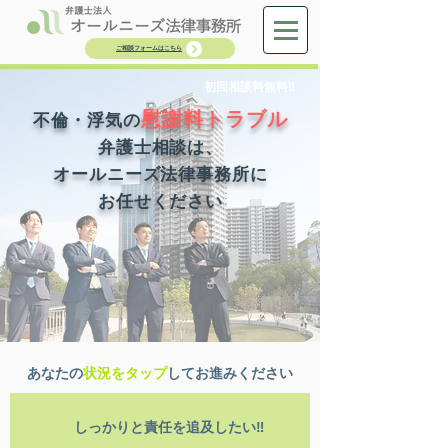
ご相談フォームはこちら
初回相談料無料‼
慰謝
料トラブル
不倫・浮気の
弁護士相談は、
オールニーズ法律事務所に
お任せください
​あなたの
状況をタップ
してお進みください
しっかりと責任を追及したい‼